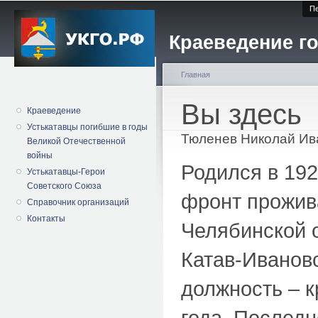
Пе
Краеведение го
Главная
Вы здесь
Краеведение
Устькатавцы погибшие в годы
Тюленев Николай Ив
Великой Отечественной
войны
Родился в 192
Устькатавцы-Герои
Советского Союза
фронт прожива
Справочник организаций
Контакты
Челябинской о
Катав-Иванов
должность – к
года. Последн