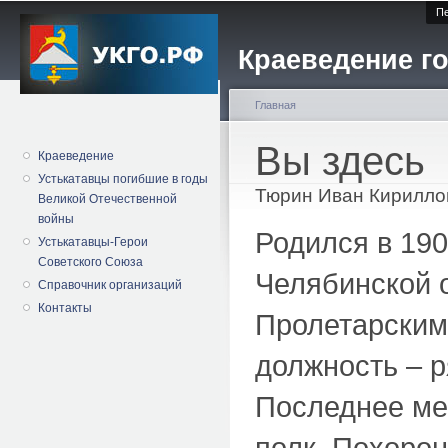
Пе
Краеведение го
Главная
Вы здесь
Краеведение
Устькатавцы погибшие в годы
Тюрин Иван Кирилло
Великой Отечественной
войны
Родился в 190
Устькатавцы-Герои
Советского Союза
Челябинской о
Справочник организаций
Контакты
Пролетарским
должность – р
Последнее мес
полк. Похоро