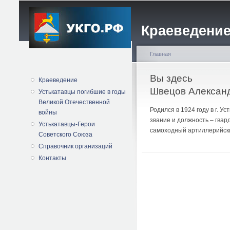
Краеведение
Главная
Вы здесь
Краеведение
Швецов Алексан
Устькатавцы погибшие в годы
Великой Отечественной
Родился в 1924 году в г. 
войны
звание и должность – гвар
Устькатавцы-Герои
самоходный артиллерийски
Советского Союза
Справочник организаций
Контакты