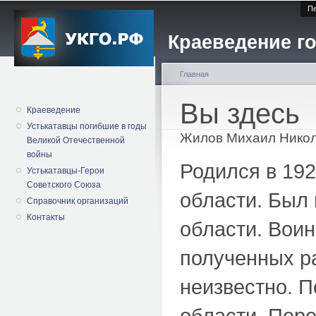
Пе
Краеведение го
Главная
Вы здесь
Краеведение
Устькатавцы погибшие в годы
Жилов Михаил Нико
Великой Отечественной
войны
Родился в 192
Устькатавцы-Герои
Советского Союза
области. Был
Справочник организаций
Контакты
области. Воин
полученных р
неизвестно. П
области. Пере