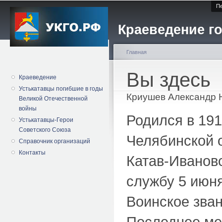
Пе
Краеведение го
Главная
Вы здесь
Краеведение
Устькатавцы погибшие в годы
Криушев Александр 
Великой Отечественной
войны
Родился в 191
Устькатавцы-Герои
Советского Союза
Челябинской о
Справочник организаций
Контакты
Катав-Ивановс
службу 5 июн
Воинское зван
Последнее мес