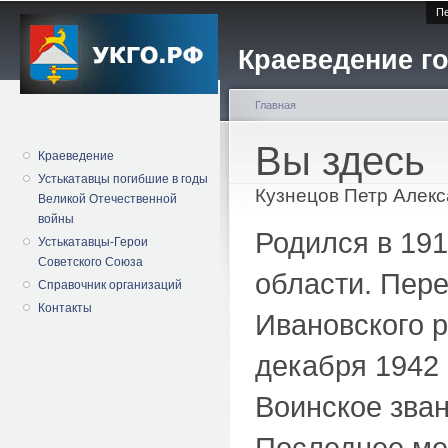
Пе
Краеведение го
Главная
Вы здесь
Краеведение
Устькатавцы погибшие в годы
Кузнецов Петр Алек
Великой Отечественной
войны
Родился в 191
Устькатавцы-Герои
Советского Союза
области. Пере
Справочник организаций
Контакты
Ивановского 
декабря 1942
Воинское зван
Последнее мес