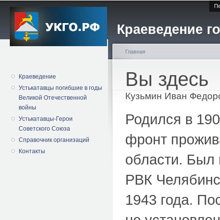
Пе
Краеведение го
Главная
Вы здесь
Краеведение
Устькатавцы погибшие в годы
Кузьмин Иван Федор
Великой Отечественной
войны
Родился в 190
Устькатавцы-Герои
Советского Союза
фронт прожива
Справочник организаций
Контакты
области. Был 
РВК Челябинск
1943 года. По
не установлен