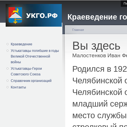
Пе
Краеведение го
Главная
Вы здесь
Краеведение
Устькатавцы погибшие в годы
Малостенков Иван Ф
Великой Отечественной
войны
Родился в 192
Устькатавцы-Герои
Советского Союза
Челябинской 
Справочник организаций
Контакты
Челябинской о
младший сержа
место службы 
стрелковый по