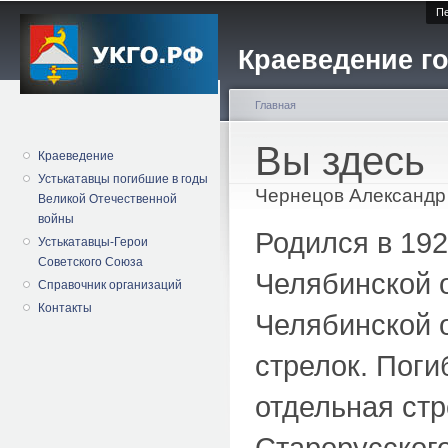
Пе
Краеведение го
Главная
Вы здесь
Краеведение
Устькатавцы погибшие в годы
Чернецов Александр
Великой Отечественной
войны
Родился в 192
Устькатавцы-Герои
Советского Союза
Челябинской 
Справочник организаций
Контакты
Челябинской о
стрелок. Поги
отдельная стр
Старорусского