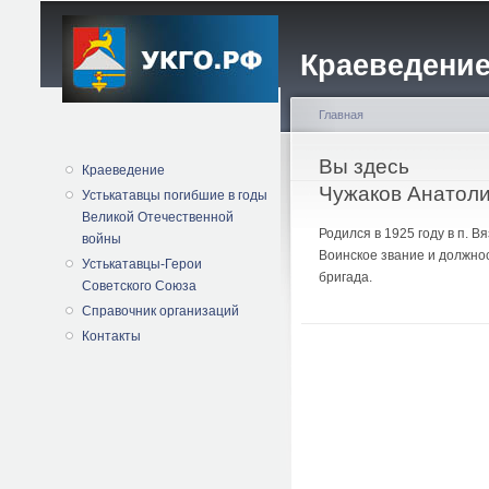
Краеведение
Главная
Вы здесь
Краеведение
Чужаков Анатол
Устькатавцы погибшие в годы
Великой Отечественной
Родился в 1925 году в п. 
войны
Воинское звание и должнос
Устькатавцы-Герои
бригада.
Советского Союза
Справочник организаций
Контакты