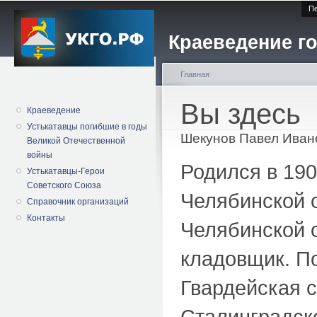
Пе
Краеведение го
Главная
Вы здесь
Краеведение
Устькатавцы погибшие в годы
Шекунов Павел Иван
Великой Отечественной
войны
Родился в 190
Устькатавцы-Герои
Советского Союза
Челябинской 
Справочник организаций
Контакты
Челябинской о
кладовщик. По
Гвардейская 
Сталинградск