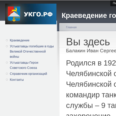
Пе
Краеведение го
Главная
Вы здесь
Краеведение
Устькатавцы погибшие в годы
Балакин Иван Серге
Великой Отечественной
войны
Родился в 192
Устькатавцы-Герои
Советского Союза
Челябинской 
Справочник организаций
Контакты
Челябинской о
командир танк
службы – 9 та
захоронение –