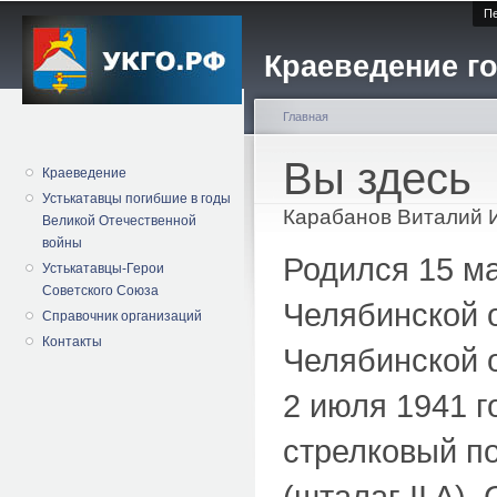
Пе
Краеведение го
Главная
Вы здесь
Краеведение
Устькатавцы погибшие в годы
Карабанов Виталий 
Великой Отечественной
войны
Родился 15 ма
Устькатавцы-Герои
Советского Союза
Челябинской 
Справочник организаций
Контакты
Челябинской о
2 июля 1941 г
стрелковый п
(шталаг II A)