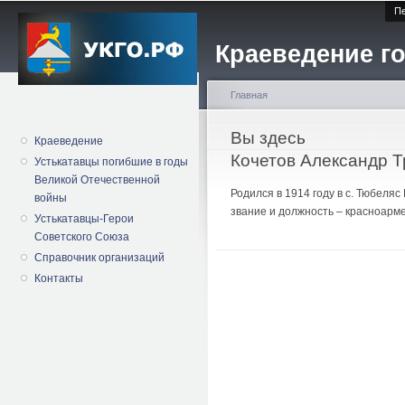
Пе
Краеведение го
Главная
Вы здесь
Краеведение
Кочетов Александр 
Устькатавцы погибшие в годы
Великой Отечественной
Родился в 1914 году в с. Тюбеля
войны
звание и должность – красноарме
Устькатавцы-Герои
Советского Союза
Справочник организаций
Контакты