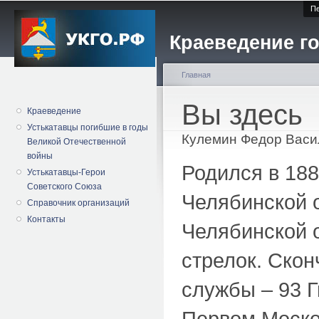
Пе
Краеведение го
Главная
Вы здесь
Краеведение
Устькатавцы погибшие в годы
Кулемин Федор Васи
Великой Отечественной
войны
Родился в 188
Устькатавцы-Герои
Советского Союза
Челябинской 
Справочник организаций
Контакты
Челябинской о
стрелок. Скон
службы – 93 Г
Первом Москов