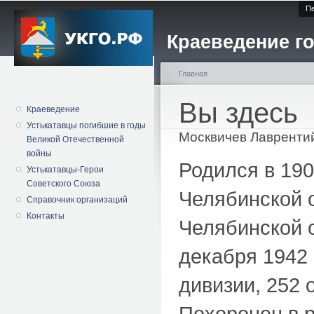
Пе
Краеведение го
Главная
Вы здесь
Краеведение
Устькатавцы погибшие в годы
Москвичев Лавренти
Великой Отечественной
войны
Родился в 190
Устькатавцы-Герои
Советского Союза
Челябинской 
Справочник организаций
Контакты
Челябинской о
декабря 1942 
дивизии, 252
Похоронен в 