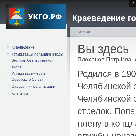
Пе
Краеведение го
Главная
Вы здесь
Краеведение
Устькатавцы погибшие в годы
Плеханов Петр Иван
Великой Отечественной
войны
Родился в 190
Устькатавцы-Герои
Советского Союза
Челябинской 
Справочник организаций
Контакты
Челябинской о
стрелок. Попа
плену в конц
службы неизв