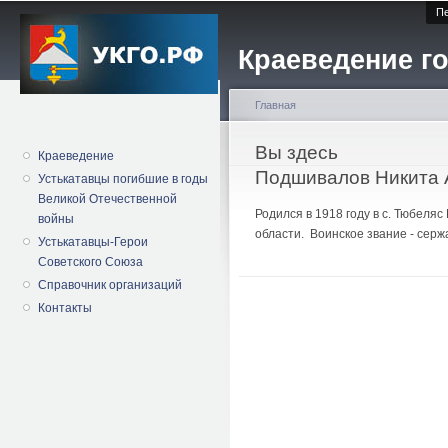
Пе
Краеведение го
Главная
Вы здесь
Краеведение
Подшивалов Никита
Устькатавцы погибшие в годы
Великой Отечественной
Родился в 1918 году в с. Тюбеля
войны
области. Воинское звание - серж
Устькатавцы-Герои
Советского Союза
Справочник организаций
Контакты