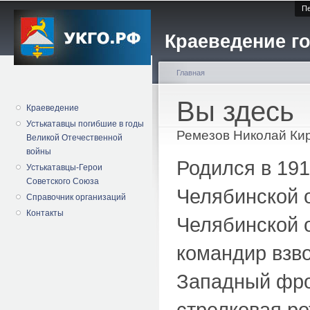
Пе
Краеведение го
Главная
Вы здесь
Краеведение
Устькатавцы погибшие в годы
Ремезов Николай Ки
Великой Отечественной
войны
Родился в 191
Устькатавцы-Герои
Советского Союза
Челябинской 
Справочник организаций
Контакты
Челябинской о
командир взво
Западный фрон
стрелковая ро