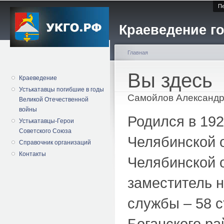
Пе
Краеведение го
Главная
Вы здесь
Краеведение
Устькатавцы погибшие в годы
Самойлов Александр
Великой Отечественной
войны
Родился в 192
Устькатавцы-Герои
Советского Союза
Челябинской 
Справочник организаций
Контакты
Челябинской о
заместитель н
службы – 58 
Боганского ра