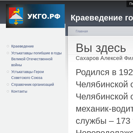
Пе
Краеведение го
Главная
Вы здесь
Краеведение
Устькатавцы погибшие в годы
Сахаров Алексей Фи
Великой Отечественной
войны
Родился в 192
Устькатавцы-Герои
Советского Союза
Челябинской 
Справочник организаций
Контакты
Челябинской о
механик-водит
службы – 173 
Нововодолажс