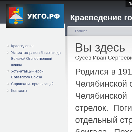
Пе
Краеведение го
Главная
Вы здесь
Краеведение
Устькатавцы погибшие в годы
Сусев Иван Сергеев
Великой Отечественной
войны
Родился в 191
Устькатавцы-Герои
Советского Союза
Челябинской 
Справочник организаций
Контакты
Челябинской 
стрелок. Поги
отдельный стр
бригада. Пох