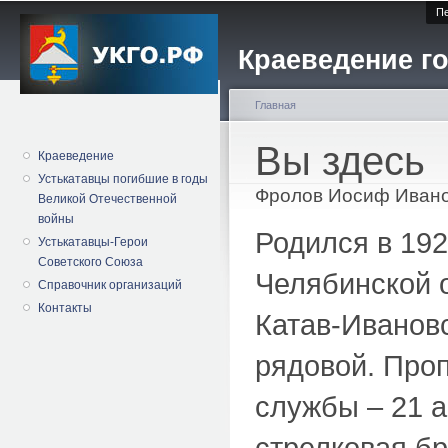
Пе
Краеведение го
Главная
Вы здесь
Краеведение
Устькатавцы погибшие в годы
Фролов Иосиф Иван
Великой Отечественной
войны
Родился в 192
Устькатавцы-Герои
Советского Союза
Челябинской о
Справочник организаций
Контакты
Катав-Ивановс
рядовой. Проп
службы – 21 а
стрелковая бр