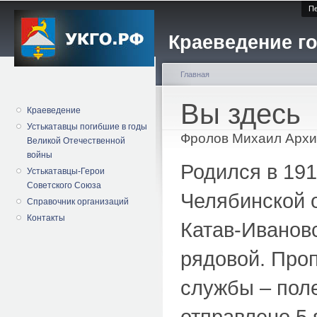
Пе
Краеведение го
Главная
Вы здесь
Краеведение
Устькатавцы погибшие в годы
Фролов Михаил Архи
Великой Отечественной
войны
Родился в 191
Устькатавцы-Герои
Советского Союза
Челябинской о
Справочник организаций
Контакты
Катав-Иванов
рядовой. Проп
службы – поле
отправлено 5 