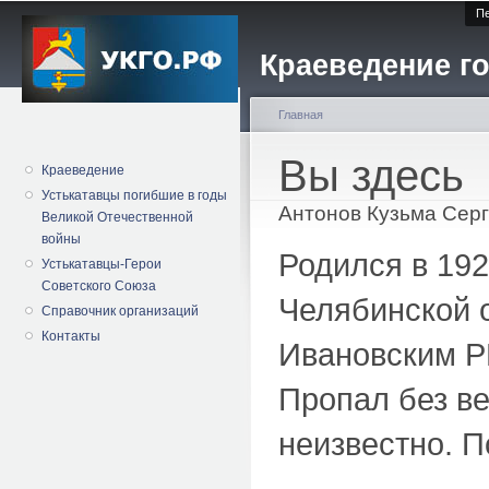
Пе
Краеведение го
Главная
Вы здесь
Краеведение
Устькатавцы погибшие в годы
Антонов Кузьма Серг
Великой Отечественной
войны
Родился в 192
Устькатавцы-Герои
Советского Союза
Челябинской о
Справочник организаций
Контакты
Ивановским Р
Пропал без ве
неизвестно. П