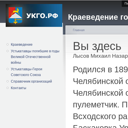
Пе
Краеведение го
Главная
Вы здесь
Краеведение
Устькатавцы погибшие в годы
Лысов Михаил Назар
Великой Отечественной
войны
Родился в 189
Устькатавцы-Герои
Советского Союза
Челябинской 
Справочник организаций
Контакты
Челябинской о
пулеметчик. П
Всходского ра
Баскаковка Ур