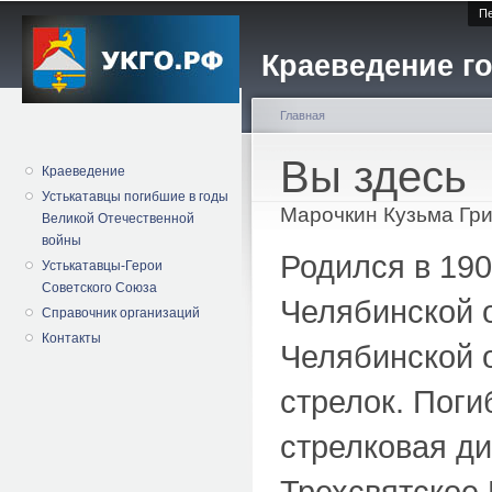
Пе
Краеведение го
Главная
Вы здесь
Краеведение
Устькатавцы погибшие в годы
Марочкин Кузьма Гр
Великой Отечественной
войны
Родился в 190
Устькатавцы-Герои
Советского Союза
Челябинской 
Справочник организаций
Контакты
Челябинской о
стрелок. Поги
стрелковая ди
Трехсвятское 