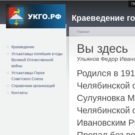
Пе
Краеведение го
Главная
Вы здесь
Краеведение
Устькатавцы погибшие в годы
Ульянов Федор Иван
Великой Отечественной
войны
Родился в 191
Устькатавцы-Герои
Советского Союза
Челябинской 
Справочник организаций
Контакты
Сулуяновка М
Челябинской о
Ивановским Р
Пропал без ве