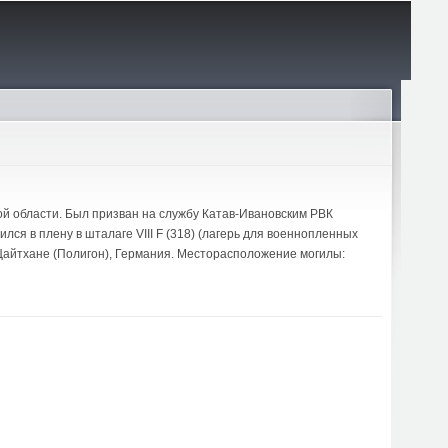
ой области. Был призван на службу Катав-Ивановским РВК
лся в плену в шталаге VIII F (318) (лагерь для военнопленных
 Цайтхане (Полигон), Германия. Месторасположение могилы: