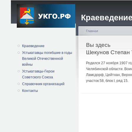
Краеведение
Главная
Вы здесь
Краеведение
Шекунов Степан 
Устькатавцы погибшие в годы
Великой Отечественной
Родился 27 ноября 1907 го
войны
Челябинской области. Воинс
Устькатавцы-Герои
Ламсдорф, Цейтхан, Верхн
Советского Союза
участок 58, блок I, ряд 15.
Справочник организаций
Контакты