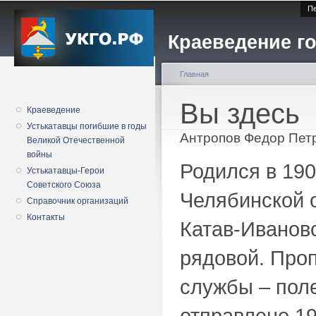
Пе
Краеведение го
Главная
Вы здесь
Краеведение
Устькатавцы погибшие в годы
Антропов Федор Пет
Великой Отечественной
войны
Родился в 190
Устькатавцы-Герои
Советского Союза
Челябинской о
Справочник организаций
Контакты
Катав-Иванов
рядовой. Проп
службы – пол
отправлено 19