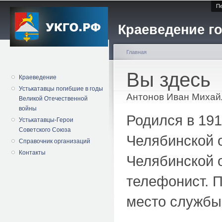
Пе
Краеведение го
Главная
Вы здесь
Краеведение
Устькатавцы погибшие в годы
Антонов Иван Михай
Великой Отечественной
войны
Родился в 191
Устькатавцы-Герои
Советского Союза
Челябинской 
Справочник организаций
Контакты
Челябинской о
телефонист. П
место службы 