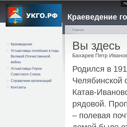
Пе
Краеведение го
Главная
Вы здесь
Краеведение
Устькатавцы погибшие в годы
Бахарев Петр Ивано
Великой Отечественной
войны
Родился в 191
Устькатавцы-Герои
Советского Союза
Челябинской о
Справочник организаций
Контакты
Катав-Иванов
рядовой. Проп
– полевая поч
домой было от