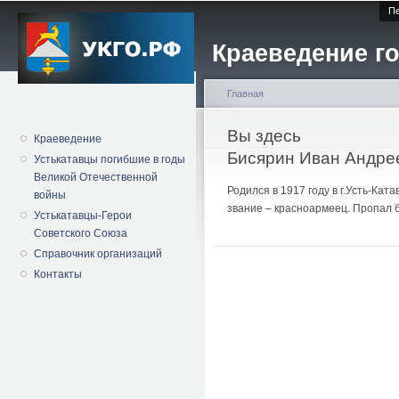
Пе
Краеведение го
Главная
Вы здесь
Краеведение
Бисярин Иван Андре
Устькатавцы погибшие в годы
Великой Отечественной
Родился в 1917 году в г.Усть-Ка
войны
звание – красноармеец. Пропал б
Устькатавцы-Герои
Советского Союза
Справочник организаций
Контакты