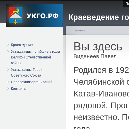
Пе
Краеведение го
Главная
Вы здесь
Краеведение
Устькатавцы погибшие в годы
Виденеев Павел
Великой Отечественной
войны
Родился в 192
Устькатавцы-Герои
Советского Союза
Челябинской о
Справочник организаций
Контакты
Катав-Иванов
рядовой. Проп
неизвестно. 
года.