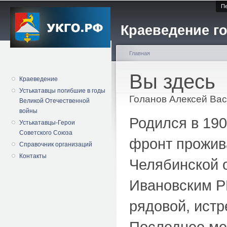
Пе
Краеведение го
Главная
Вы здесь
Краеведение
Устькатавцы погибшие в годы
Голанов Алексей Ва
Великой Отечественной
войны
Родился в 190
Устькатавцы-Герои
Советского Союза
фронт прожива
Справочник организаций
Контакты
Челябинской о
Ивановским Р
рядовой, истр
Последнее ме