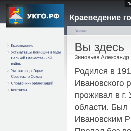
Пе
Краеведение го
Главная
Вы здесь
Краеведение
Устькатавцы погибшие в годы
Зиновьев Александр
Великой Отечественной
войны
Родился в 191
Устькатавцы-Герои
Советского Союза
Ивановского 
Справочник организаций
Контакты
проживал в г.
области. Был 
Ивановским Р
Пропал без ве