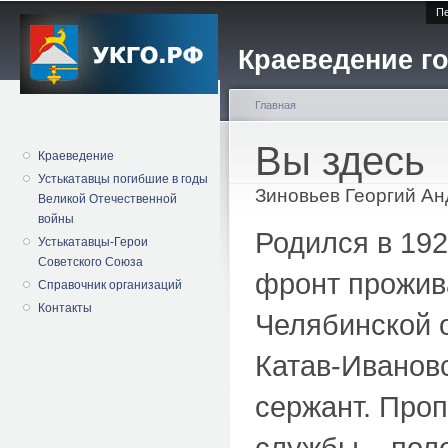
Пе
Краеведение го
Главная
Вы здесь
Краеведение
Устькатавцы погибшие в годы
Зиновьев Георгий А
Великой Отечественной
войны
Родился в 192
Устькатавцы-Герои
Советского Союза
фронт прожива
Справочник организаций
Контакты
Челябинской о
Катав-Иванов
сержант. Проп
службы – пол