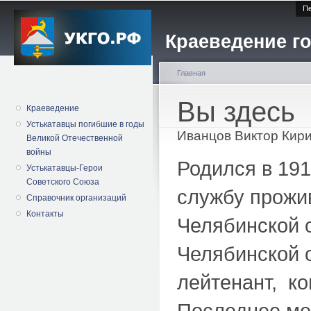
Пе
Краеведение го
Главная
Вы здесь
Краеведение
Устькатавцы погибшие в годы
Иванцов Виктор Кир
Великой Отечественной
войны
Родился в 191
Устькатавцы-Герои
Советского Союза
службу прожив
Справочник организаций
Контакты
Челябинской 
Челябинской 
лейтенант, ко
Последнее ме