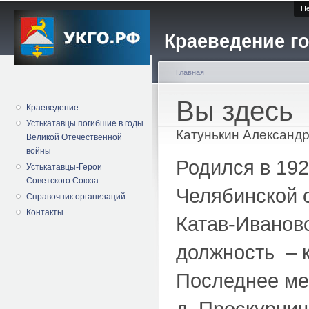
Пе
Краеведение го
Главная
Вы здесь
Краеведение
Устькатавцы погибшие в годы
Катунькин Александ
Великой Отечественной
войны
Родился в 192
Устькатавцы-Герои
Советского Союза
Челябинской о
Справочник организаций
Контакты
Катав-Иванов
должность – к
Последнее ме
д. Проскурнич