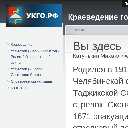
Пе
Краеведение го
Главная
Вы здесь
Краеведение
Устькатавцы погибшие в годы
Катунькин Михаил Ф
Великой Отечественной
войны
Родился в 191
Устькатавцы-Герои
Советского Союза
Челябинской 
Справочник организаций
Контакты
Таджикской СС
стрелок. Скон
1671 эвакуац
стрелковый п