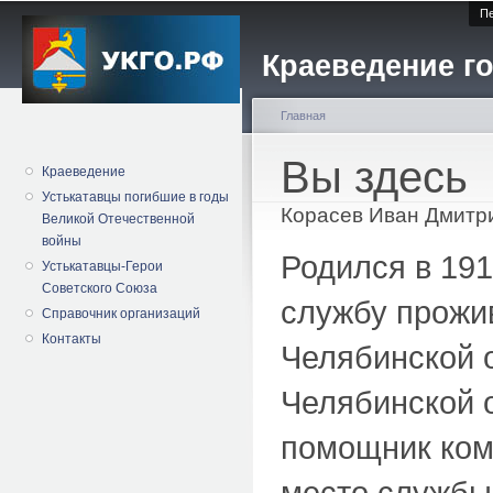
Пе
Краеведение го
Главная
Вы здесь
Краеведение
Устькатавцы погибшие в годы
Корасев Иван Дмитр
Великой Отечественной
войны
Родился в 191
Устькатавцы-Герои
Советского Союза
службу прожив
Справочник организаций
Контакты
Челябинской 
Челябинской о
помощник кома
место службы 