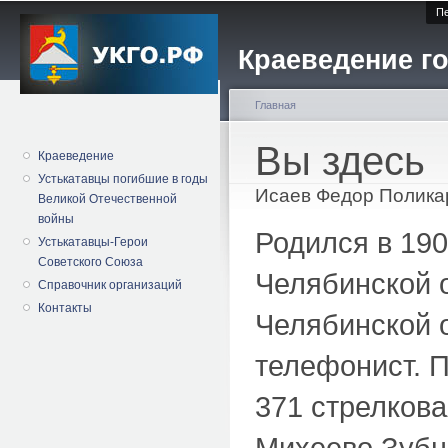
Пе
Краеведение го
Главная
Вы здесь
Краеведение
Устькатавцы погибшие в годы
Исаев Федор Полика
Великой Отечественной
войны
Родился в 190
Устькатавцы-Герои
Советского Союза
Челябинской 
Справочник организаций
Контакты
Челябинской о
телефонист. П
371 стрелкова
Михеево Зубц