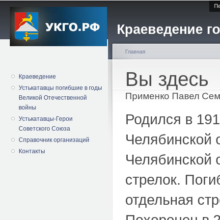
Пе
Краеведение го
Главная
Вы здесь
Краеведение
Устькатавцы погибшие в годы
Применко Павел Се
Великой Отечественной
войны
Родился в 191
Устькатавцы-Герои
Советского Союза
Челябинской 
Справочник организаций
Контакты
Челябинской о
стрелок. Поги
отдельная стр
Похоронен в 