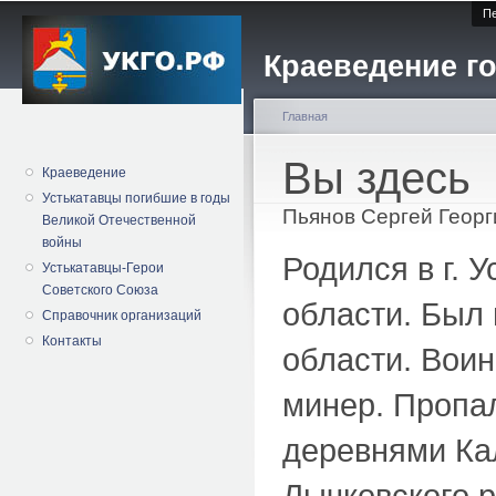
Пе
Краеведение го
Главная
Вы здесь
Краеведение
Устькатавцы погибшие в годы
Пьянов Сергей Георг
Великой Отечественной
войны
Родился в г. 
Устькатавцы-Герои
Советского Союза
области. Был
Справочник организаций
Контакты
области. Воин
минер. Пропал
деревнями Ка
Лычковского 