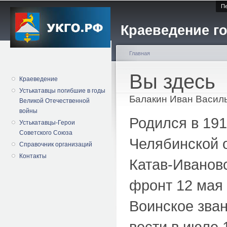
Пе
Краеведение го
Главная
Вы здесь
Краеведение
Устькатавцы погибшие в годы
Балакин Иван Васил
Великой Отечественной
войны
Родился в 191
Устькатавцы-Герои
Советского Союза
Челябинской о
Справочник организаций
Контакты
Катав-Ивановс
фронт 12 мая
Воинское зван
вести в июле 