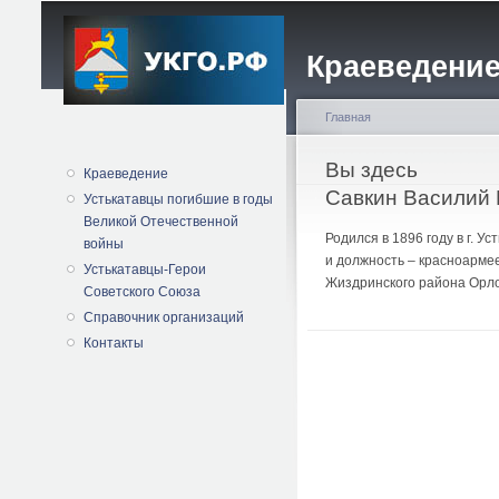
Краеведение
Главная
Вы здесь
Краеведение
Савкин Василий
Устькатавцы погибшие в годы
Великой Отечественной
Родился в 1896 году в г. 
войны
и должность – красноармее
Устькатавцы-Герои
Жиздринского района Орло
Советского Союза
Справочник организаций
Контакты