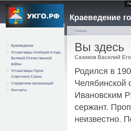
Пе
Краеведение го
Главная
Вы здесь
Краеведение
Устькатавцы погибшие в годы
Сазиков Василий Ег
Великой Отечественной
войны
Родился в 190
Устькатавцы-Герои
Советского Союза
Челябинской о
Справочник организаций
Контакты
Ивановским Р
сержант. Проп
неизвестно. П