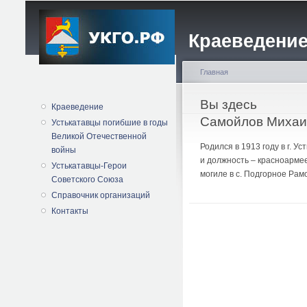
Краеведение
Главная
Вы здесь
Краеведение
Самойлов Михаи
Устькатавцы погибшие в годы
Великой Отечественной
Родился в 1913 году в г. 
войны
и должность – красноармее
Устькатавцы-Герои
могиле в с. Подгорное Рам
Советского Союза
Справочник организаций
Контакты