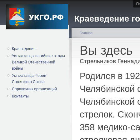
Пе
Краеведение го
Главная
Вы здесь
Краеведение
Устькатавцы погибшие в годы
Стрельников Геннад
Великой Отечественной
войны
Родился в 192
Устькатавцы-Герои
Советского Союза
Челябинской 
Справочник организаций
Контакты
Челябинской о
стрелок. Скон
358 медико-с
стрелковая ди