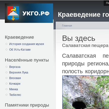
Пе
Краеведение го
Главная
Вы здесь
Краеведение
История создания музея
Салаватская пещера 
Об Усть-Катаве
Салаватская пе
Населённые пункты
природы региона
Вергаза
полость коридор
Верхняя Лука
Вязовая
Кочкари
Минка
Тюбеляс
Памятники природы