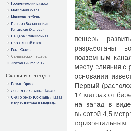
Геологический разрез
Могильная скала
Монахов гребень
Пещера Большая Усть-
Катавская (Хапова)
Пещера Станционная
пещеры развит
Провальный ключ
разработаны в
Река Юрюзань
подземным канал
Салаватская пещера
Хваточный гребень
месту слияния с 
Сказы и легенды
основании извес
Первый (располо
Бежит Юрюзань …
Легенда о девушке Паране
14 метрах от бере
Сказ о реках Юрюзань и Катав
на запад в виде
и горах Шихане и Медведь
высотой 4,5 метра
горизонтальны