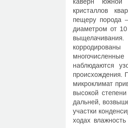
каверн южной 
кристаллов кв
пещеру порода –
диаметром от 10
выщелачивания
корродирован
многочисленные
наблюдаются уз
происхождения. 
микроклимат прив
высокой степени
дальней, возвыш
участки конденси
ходах влажность